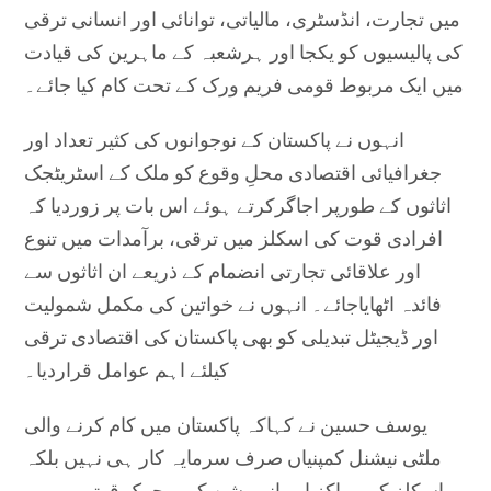
میں تجارت، انڈسٹری، مالیاتی، توانائی اور انسانی ترقی
کی پالیسیوں کو یکجا اور ہرشعبہ کے ماہرین کی قیادت
میں ایک مربوط قومی فریم ورک کے تحت کام کیا جائے۔
انہوں نے پاکستان کے نوجوانوں کی کثیر تعداد اور
جغرافیائی اقتصادی محلِ وقوع کو ملک کے اسٹریٹجک
اثاثوں کے طورپر اجاگرکرتے ہوئے اس بات پر زوردیا کہ
افرادی قوت کی اسکلز میں ترقی، برآمدات میں تنوع
اور علاقائی تجارتی انضمام کے ذریعے ان اثاثوں سے
فائدہ اٹھایاجائے۔ انہوں نے خواتین کی مکمل شمولیت
اور ڈیجیٹل تبدیلی کو بھی پاکستان کی اقتصادی ترقی
کیلئے اہم عوامل قراردیا۔
یوسف حسین نے کہاکہ پاکستان میں کام کرنے والی
ملٹی نیشنل کمپنیاں صرف سرمایہ کار ہی نہیں بلکہ
اسکلز کے مراکز اور انوویشن کی محرک قوتیں ہیں۔