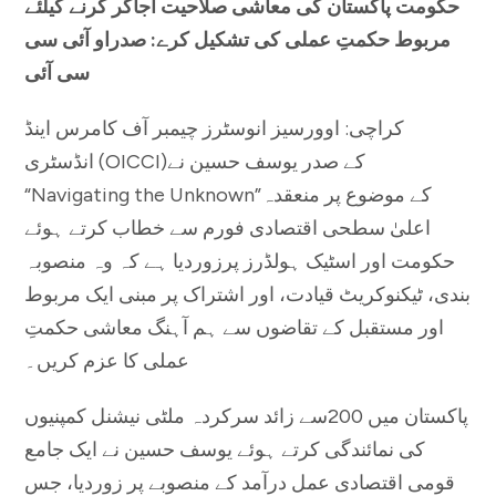
حکومت پاکستان کی معاشی صلاحیت اجاگر کرنے کیلئے
مربوط حکمتِ عملی کی تشکیل کرے: صدراو آئی سی
سی آئی
کراچی: اوورسیز انوسٹرز چیمبر آف کامرس اینڈ
انڈسٹری (OICCI)کے صدر یوسف حسین نے
“Navigating the Unknown”کے موضوع پر منعقدہ
اعلیٰ سطحی اقتصادی فورم سے خطاب کرتے ہوئے
حکومت اور اسٹیک ہولڈرز پرزوردیا ہے کہ وہ منصوبہ
بندی، ٹیکنوکریٹ قیادت، اور اشتراک پر مبنی ایک مربوط
اور مستقبل کے تقاضوں سے ہم آہنگ معاشی حکمتِ
عملی کا عزم کریں۔
پاکستان میں 200سے زائد سرکردہ ملٹی نیشنل کمپنیوں
کی نمائندگی کرتے ہوئے یوسف حسین نے ایک جامع
قومی اقتصادی عمل درآمد کے منصوبے پر زوردیا، جس