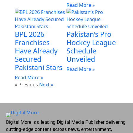
Read More »
BPL 2026
Pakistan’s Pro
Franchises
Hockey League
Have Already
Schedule
Secured
Unveiled
Pakistani Stars
Read More »
Read More »
« Previous
Next »
Digital More is a leading Digital Media Publisher delivering
cutting-edge content across news, entertainment,